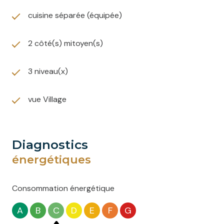
cuisine séparée (équipée)
2 côté(s) mitoyen(s)
3 niveau(x)
vue Village
diagnostics
énergétiques
Consommation énergétique
A
B
C
D
E
F
G