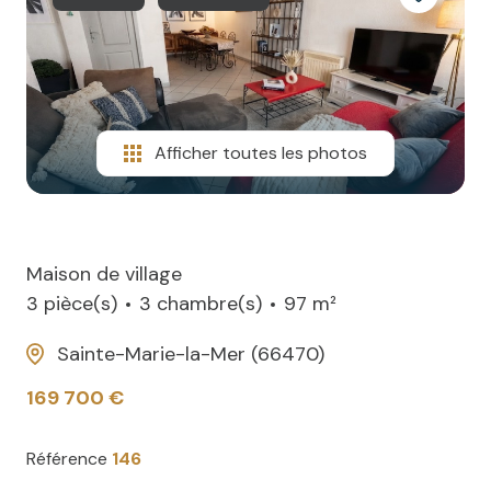
NOTRE
villas
AGENCE
CONTACT
Afficher toutes les photos
Maison de village
3 pièce(s)
3 chambre(s)
97 m²
Sainte-Marie-la-Mer (66470)
169 700 €
Référence
146