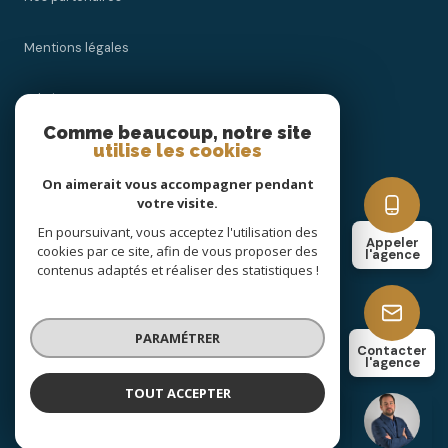
Mentions légales
Admin
Comme beaucoup, notre site
utilise les cookies
Nos honoraires
On aimerait vous accompagner pendant
Politique RGPD
votre visite.
En poursuivant, vous acceptez l'utilisation des
Appeler
cookies par ce site, afin de vous proposer des
Cookies
l'agence
contenus adaptés et réaliser des statistiques !
© 2026 | Tous droits réservés
PARAMÉTRER
Contacter
l'agence
Réalisé par
TOUT ACCEPTER
Tabary Immobilier
Agence