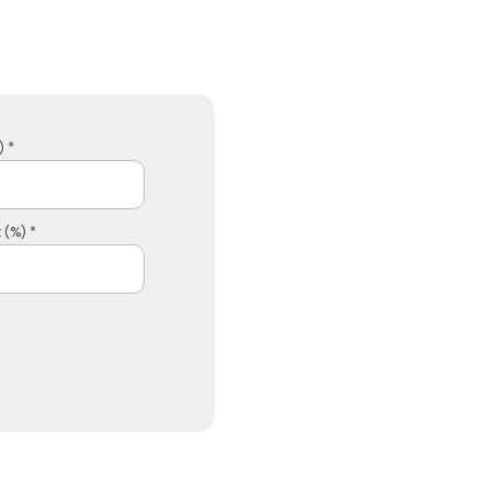
 *
 (%) *