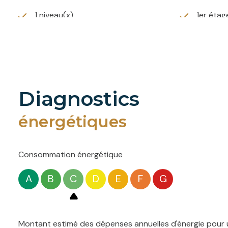
1 niveau(x)
1er étag
balcon
terrasse
diagnostics
énergétiques
Consommation énergétique
A
B
C
D
E
F
G
Montant estimé des dépenses annuelles d'énergie pour u