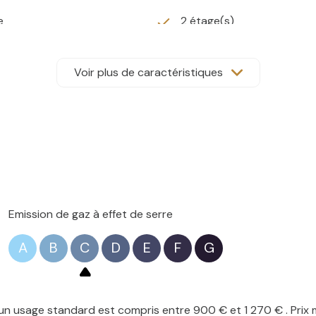
e
2 étage(s)
Voir plus de caractéristiques
Emission de gaz à effet de serre
A
B
C
D
E
F
G
n usage standard est compris entre 900 € et 1 270 € . Prix 